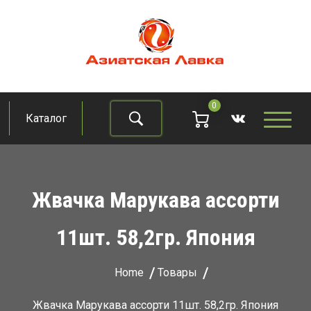
Skip
to
content
Азиатская лавка
Продукты из восточно-азиатских стран
0
Каталог
Найти
Жвачка Марукава ассорти
11шт. 58,2гр. Япония
Home
Товары
Жвачка Марукава ассорти 11шт. 58,2гр. Япония