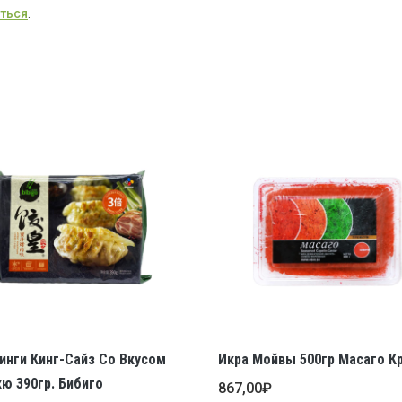
морскими
ться
.
водорослями
350гр.
Бибиго
нги Кинг-Сайз Со Вкусом
Икра Мойвы 500гр Масаго К
ю 390гр. Бибиго
867,00
₽