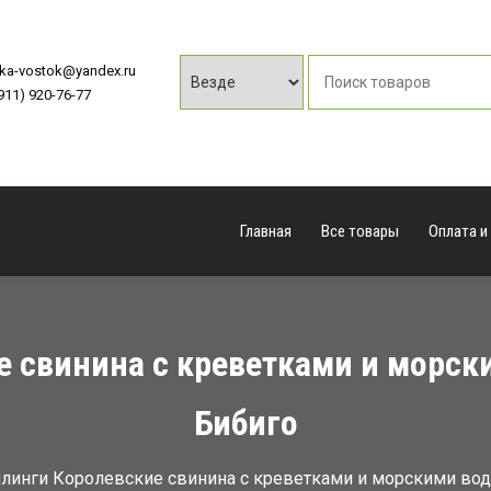
vka-vostok@yandex.ru
(911) 920-76-77
Главная
Все товары
Оплата и
 свинина с креветками и морск
Бибиго
линги Королевские свинина с креветками и морскими вод