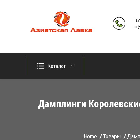
Skip
to
la
content
8 
Продукты из восточно-азиатских стран
Азиатская лавка
Каталог
Дамплинги Королевские
Home
Товары
Дамп