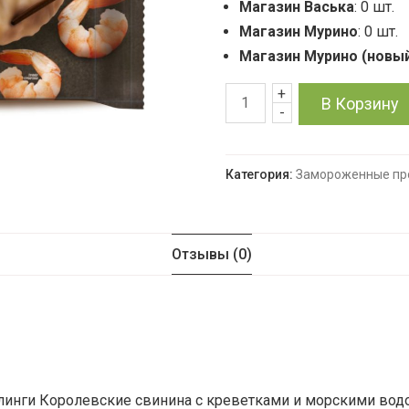
Магазин Васька
: 0 шт.
Магазин Мурино
: 0 шт.
Магазин Мурино (новы
+
Количество
В Корзину
-
товара
Категория:
Замороженные пр
Дамплинги
Королевские
Отзывы (0)
свинина
с
креветками
и
линги Королевские свинина с креветками и морскими водо