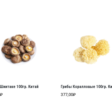
Шиитаке 100гр. Китай
Грибы Коралловые 100гр. К
0
₽
377,00
₽