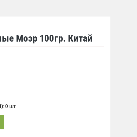
ые Моэр 100гр. Китай
й)
: 0 шт.