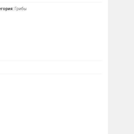
егория:
Грибы