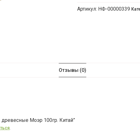
Артикул:
НФ-00000339
Кат
Грибы
древесные
Моэр
100гр.
Китай
Отзывы (0)
ы древесные Моэр 100гр. Китай”
ться
.