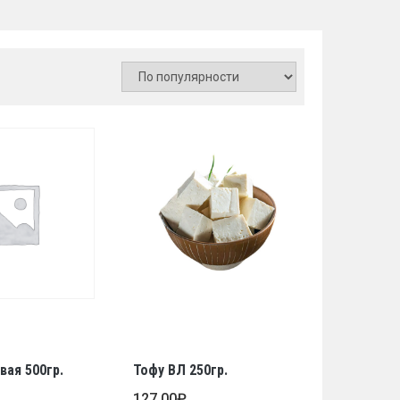
вая 500гр.
Тофу ВЛ 250гр.
127,00
₽