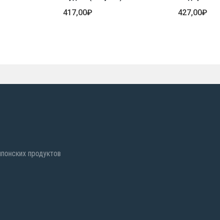
417,00
₽
427,00
₽
 японских продуктов