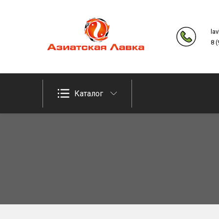
Skip
to
la
content
8 
Продукты из восточно-азиатских стран
Азиатская лавка
Каталог