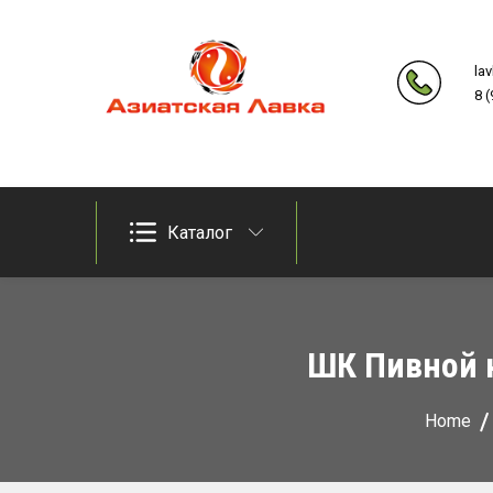
Skip
to
la
content
8 
Продукты из восточно-азиатских стран
Азиатская лавка
Каталог
ШК Пивной 
Home