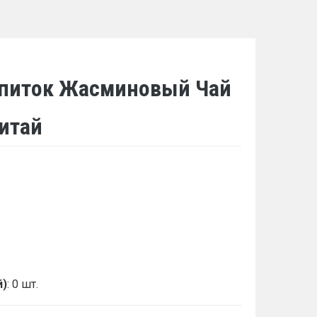
питок Жасминовый Чай
Китай
й)
: 0 шт.