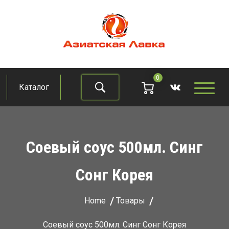
Skip
to
content
Азиатская лавка
Продукты из восточно-азиатских стран
0
Каталог
Найти
Соевый соус 500мл. Синг
Сонг Корея
Home
Товары
Соевый соус 500мл. Синг Сонг Корея