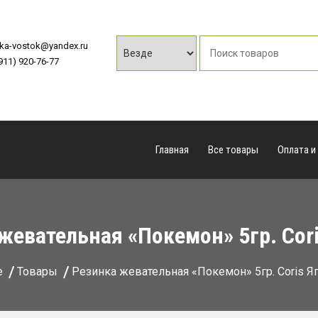
vka-vostok@yandex.ru
(911) 920-76-77
Главная
Все товары
Оплата и
жевательная «Покемон» 5гр. Cor
e
Товары
Резинка жевательная «Покемон» 5гр. Coris Я