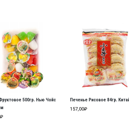
руктовое 500гр. Нью Чойс
Печенье Рисовое 84гр. Кита
ам
157,00
₽
0
₽