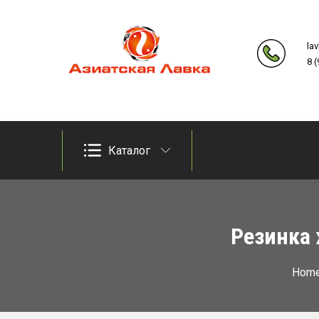
Skip
to
la
content
8 
Продукты из восточно-азиатских стран
Азиатская лавка
Каталог
Резинка 
Hom