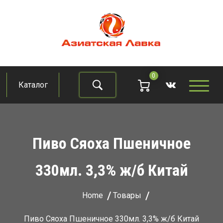
Skip
to
content
Азиатская лавка
Продукты из восточно-азиатских стран
0
Каталог
Найти
Пиво Сяоха Пшеничное
330мл. 3,3% ж/б Китай
Home
Товары
Пиво Сяоха Пшеничное 330мл. 3,3% ж/б Китай