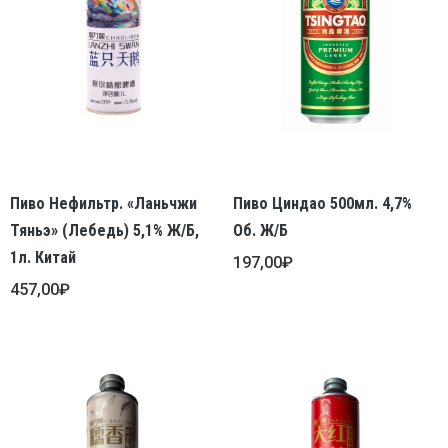
Пиво Нефильтр. «Ланьчжи
Пиво Циндао 500мл. 4,7%
Тяньэ» (Лебедь) 5,1% Ж/б,
Об. Ж/б
1л. Китай
197,00
₽
457,00
₽