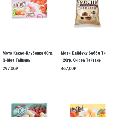
Моти Какао-Клубника 80гр.
Моти Дайфуку Баббл Ти
Q-Idea Тайвань
120гр. Q-Idea Тайвань
297,00
₽
467,00
₽