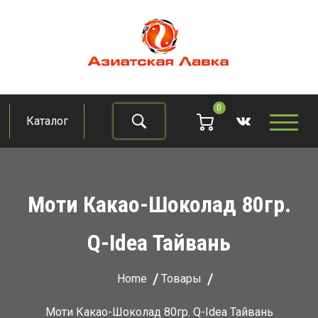
Skip
to
content
Азиатская лавка
Продукты из восточно-азиатских стран
0
Каталог
Найти
Моти Какао-Шоколад 80гр.
Q-Idea Тайвань
Home
Товары
Моти Какао-Шоколад 80гр. Q-Idea Тайвань