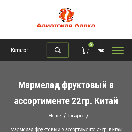
Skip
to
content
Азиатская лавка
Продукты из восточно-азиатских стран
0
Каталог
Найти
Мармелад фруктовый в
ассортименте 22гр. Китай
Home
Товары
Мармелад фруктовый в ассортименте 22гр. Китай