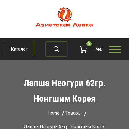
Skip
to
content
Азиатская лавка
Продукты из восточно-азиатских стран
0
Каталог
Найти
Лапша Неогури 62гр.
Нонгшим Корея
Home
Товары
Лапша Неогури 62гр. Нонгшим Корея