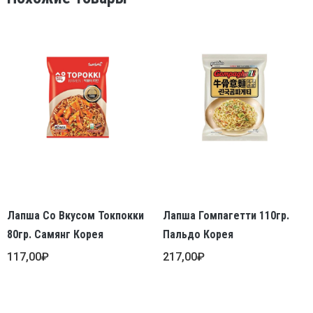
Лапша Со Вкусом Токпокки
Лапша Гомпагетти 110гр.
80гр. Самянг Корея
Пальдо Корея
117,00
₽
217,00
₽