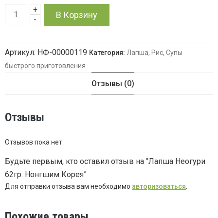
+
Количество
В Корзину
-
товара
Артикул:
НФ-00000119
Категория:
Лапша, Рис, Супы
Лапша
быстрого приготовления
Неогури
Отзывы (0)
62гр.
Отзывы
Нонгшим
Корея
Отзывов пока нет.
Будьте первым, кто оставил отзыв на “Лапша Неогури
62гр. Нонгшим Корея”
Для отправки отзыва вам необходимо
авторизоваться
.
Похожие товары