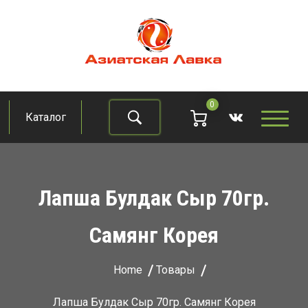
Skip
to
content
Азиатская лавка
Продукты из восточно-азиатских стран
0
Каталог
Найти
Лапша Булдак Сыр 70гр.
Самянг Корея
Home
Товары
Лапша Булдак Сыр 70гр. Самянг Корея