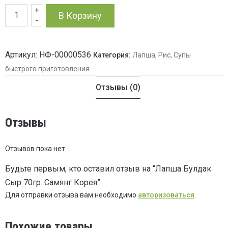
+
Количество
В Корзину
-
товара
Артикул:
НФ-00000536
Категория:
Лапша, Рис, Супы
Лапша
быстрого приготовления
Булдак
Отзывы (0)
Сыр
Отзывы
70гр.
Самянг
Отзывов пока нет.
Будьте первым, кто оставил отзыв на “Лапша Булдак
Корея
Сыр 70гр. Самянг Корея”
Для отправки отзыва вам необходимо
авторизоваться
.
Похожие товары