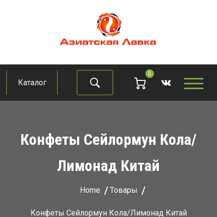
Skip
to
content
Азиатская лавка
Продукты из восточно-азиатских стран
0
Каталог
Найти
Конфеты Сейлормун Кола/
Лимонад Китай
Home
Товары
Конфеты Сейлормун Кола/Лимонад Китай