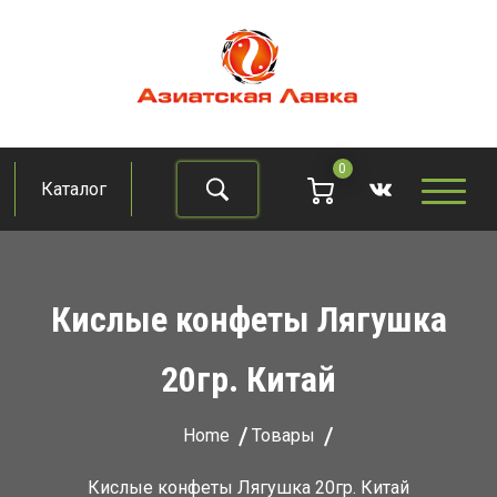
Skip
to
content
Азиатская лавка
Продукты из восточно-азиатских стран
0
Каталог
Найти
Кислые конфеты Лягушка
20гр. Китай
Home
Товары
Кислые конфеты Лягушка 20гр. Китай