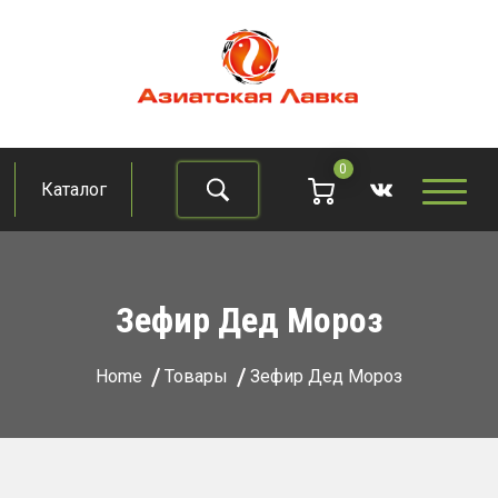
Skip
to
content
Азиатская лавка
Продукты из восточно-азиатских стран
0
Каталог
Найти
Зефир Дед Мороз
Home
Товары
Зефир Дед Мороз