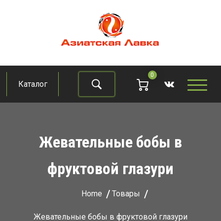
Skip
to
content
Азиатская лавка
Продукты из восточно-азиатских стран
0
Каталог
Найти
Жевательные бобы в
фруктовой глазури
Home
Товары
Жевательные бобы в фруктовой глазури