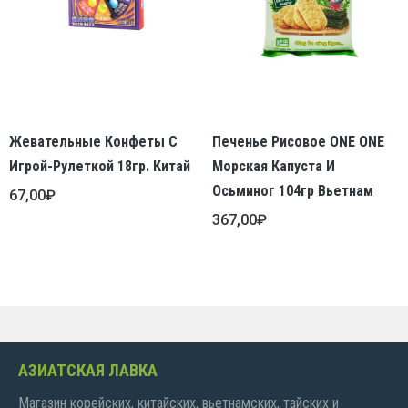
Жевательные Конфеты С
Печенье Рисовое ONE ONE
Игрой-Рулеткой 18гр. Китай
Морская Капуста И
Осьминог 104гр Вьетнам
67,00
₽
367,00
₽
АЗИАТСКАЯ ЛАВКА
Магазин корейских, китайских, вьетнамских, тайских и