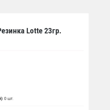
езинка Lotte 23гр.
й)
: 0 шт.