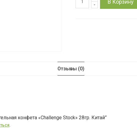
Количество
В Корзину
-
товара
Жевательная
конфета
"Challenge
Stock"
Отзывы (0)
28гр.
Китай
ельная конфета «Challenge Stock» 28гр. Китай”
ться
.